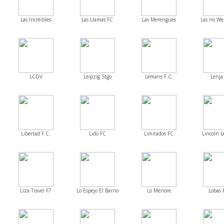
Las Increibles
Las Llamas FC
Las Merengues
Las no Wel
LCDV
Leipzig Stgo
Lemans F.C.
Lenja
Libertad F.C.
Lido FC
Limitados FC
Lincoln L
Liza Travel F7
Lo Espejo El Barrio
Lo Menore
Lobas