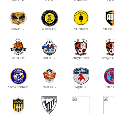
Alcázar F.C.
Alkaeda F.C.
All Inclusive
Alto del 
Antimufas
Apolito F.C.
Arrayan Norte
Arrayan N
Arsenal Woolwich
Asadores FC
Asgard FC
Aston B