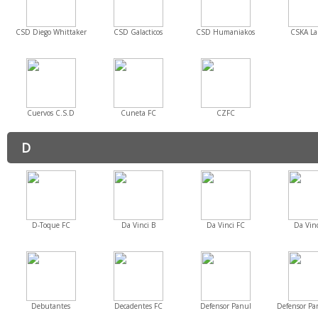
CSD Diego Whittaker
CSD Galacticos
CSD Humaniakos
CSKA La
Cuervos C.S.D
Cuneta FC
CZFC
D
D-Toque FC
Da Vinci B
Da Vinci FC
Da Vinc
Debutantes
Decadentes FC
Defensor Panul
Defensor Pa