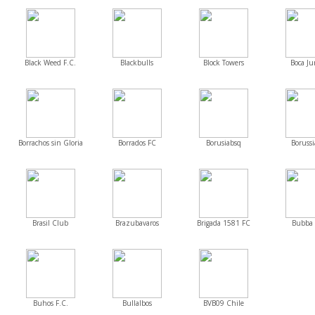
Black Weed F.C.
Blackbulls
Block Towers
Boca Ju
Borrachos sin Gloria
Borrados FC
Borusiabsq
Borussi
Brasil Club
Brazubavaros
Brigada 1581 FC
Bubba 
Buhos F.C.
Bullalbos
BVB09 Chile