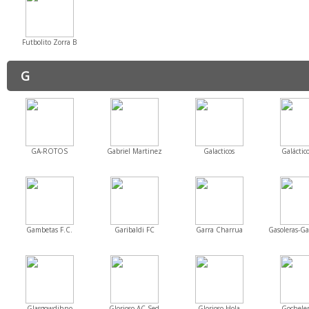
Futbolito Zorra B
G
GA-ROTOS
Gabriel Martinez
Galacticos
Galáctico
Gambetas F.C.
Garibaldi FC
Garra Charrua
Gasoleras-Ga
Glasgowdihno
Glorioso AC Sed
Glorioso Hola
Gocheler