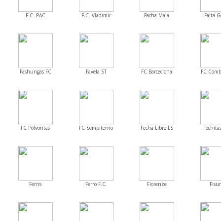
F.C. PAC
F.C. Vladimir
Facha Mala
Falta G
Fashungas FC
Favela ST
FC Barceclona
FC Comb
FC Polvoritas
FC Sempiterno
Fecha Libre LS
Fechitas
Ferris
Ferro F.C.
Fiorenze
Fisur