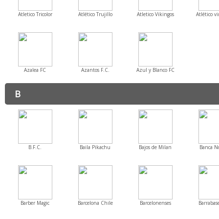
Atletico Tricolor
Atlético Trujillo
Atletico Vikingos
Atlético v
Azalea FC
Azantos F.C.
Azul y Blanco FC
B
B.F.C.
Baila Pikachu
Bajos de Milan
Banca N
Barber Magic
Barcelona Chile
Barcelonenses
Barrabase