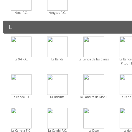
Kona F.C.
Kongpas F.C.
L
La 94 F.C.
La Banda
La Banda de las Claras
La Banda 
Pitbull 
La Banda F.C
La Bandita
La Bandita de Macul
La Bandi
La Carrera F.C.
La Combi F.C.
La Doce
La dor