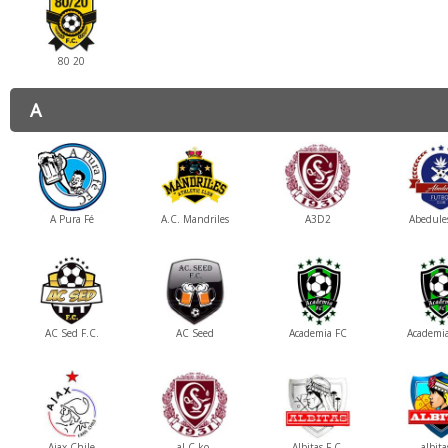
80 20
A
A Pura Fé
A.C. Mandriles
A3D2
Abedules
AC Sed F.C.
AC Seed
Academia FC
Academi
Ajax Chile
al-C-ko
Albitas F.C.
albita