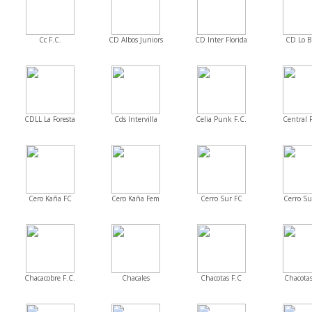
Cc F.C.
CD Albos Juniors
CD Inter Florida
CD Lo B
CDLL La Foresta
Cds Intervilla
Celia Punk F.C.
Central F
Cero Kaña FC
Cero Kaña Fem
Cerro Sur FC
Cerro S
Chacacobre F.C.
Chacales
Chacotas F.C
Chacota