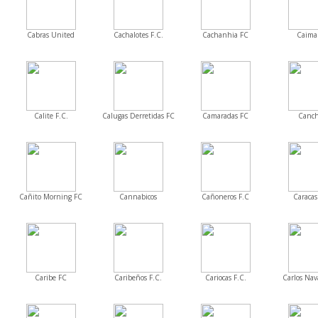
Cabras United
Cachalotes F.C.
Cachanhia FC
Caima
Calite F.C.
Calugas Derretidas FC
Camaradas FC
Canc
Cañito Morning FC
Cannabicos
Cañoneros F.C
Caracas
Caribe FC
Caribeños F.C.
Cariocas F.C.
Carlos Nava