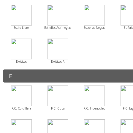
Estilo Libre
Estrellas Aurinegras
Estrellas Negras
Eufori
Exóticos
Exóticos A
F
F.C. Cordillera
F.C. Cuba
F.C. Huenculeo
F.C. Le