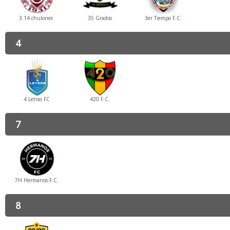
3.14 chulones
35 Grados
3er Tiempo F.C.
4
4 Letras FC
420 F.C.
7
7H Hermanos F.C.
8