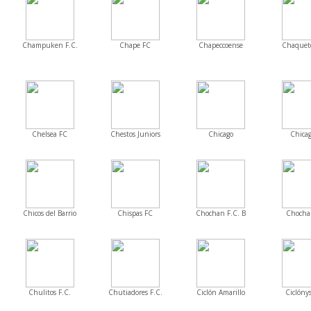
Champuken F.C.
Chape FC
Chapeccoense
Chaquet
Chelsea FC
Chestos Juniors
Chicago
Chicag
Chicos del Barrio
Chispas FC
Chochan F.C. B
Chocha
Chulitos F.C.
Chutiadores F.C.
Ciclón Amarillo
Ciclónys