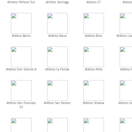
Athletic Peñarol Sur
Athletic Santiago
Atletico 27
Atletic
Atlético Barrio
Atlético Biaut
Atlético Birra
Atlético Cas
Atlético Don Vicente B
Atlético La Florida
Atletico Peña
Atlético 
Atlético San Francisco
Atlético San Ramon
Atletico Shalova
Atletico S
33