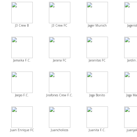
J3 Crew B
J3 Crew FC
Jager Munich
Jageris
Jamaika F.C.
Jarana FC
Jaranitas FC
Jardin 
Jeepo F.C.
Jirafones Crew F.C.
Joga Bonito
Joga Ma
Juan Enrique FC
Juancholicos
Juanita F.C.
juanjal