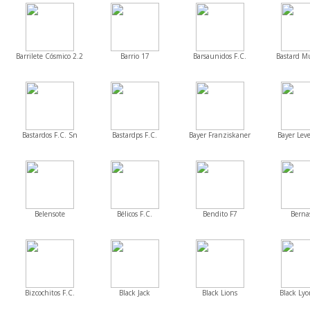
Barrilete Cósmico 2.2
Barrio 17
Barsaunidos F.C.
Bastard 
Bastardos F.C. Sn
Bastardps F.C.
Bayer Franziskaner
Bayer Leve
Belensote
Bélicos F.C.
Bendito F7
Berna
Bizcochitos F.C.
Black Jack
Black Lions
Black Lyo