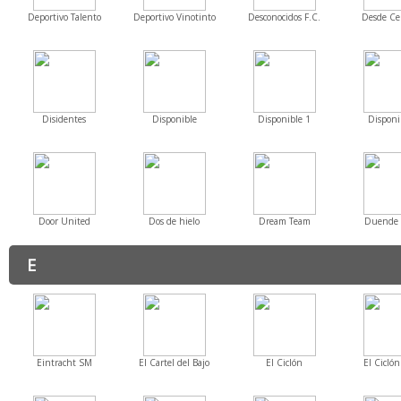
Deportivo Talento
Deportivo Vinotinto
Desconocidos F.C.
Desde Cer
Disidentes
Disponible
Disponible 1
Disponi
Door United
Dos de hielo
Dream Team
Duende 
E
Eintracht SM
El Cartel del Bajo
El Ciclón
El Ciclón