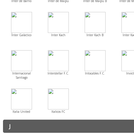
Inter de Barrio
Inter de Maipu
Inter de Maipu B
Inter de M
Ínter Galáctico
Inter Kach
Inter Kach B
Inter Ka
Internacional
Interstellar F.C.
Intocables F.C.
Invic
Santiago
Italia United
Italicos FC
J