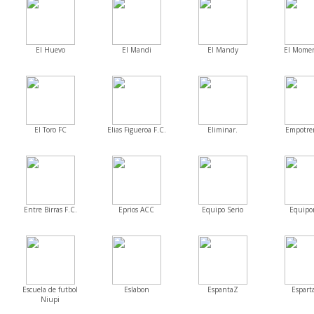
El Huevo
El Mandi
El Mandy
El Mome
El Toro FC
Elias Figueroa F.C.
Eliminar.
Empotrer
Entre Birras F.C.
Eprios ACC
Equipo Serio
Equipo
Escuela de futbol
Eslabon
EspantaZ
Espart
Niupi