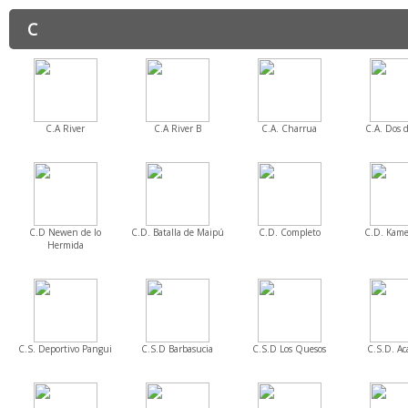
C
C.A River
C.A River B
C.A. Charrua
C.A. Dos d
C.D Newen de lo
C.D. Batalla de Maipú
C.D. Completo
C.D. Kam
Hermida
C.S. Deportivo Pangui
C.S.D Barbasucia
C.S.D Los Quesos
C.S.D. A