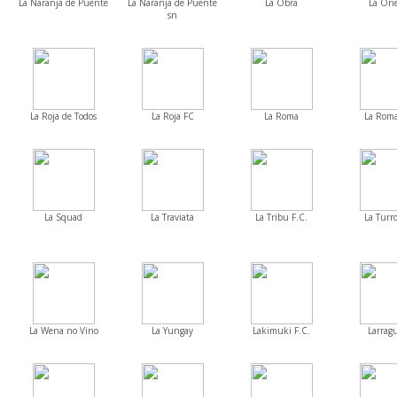
La Naranja de Puente
La Naranja de Puente
La Obra
La Ori
sn
La Roja de Todos
La Roja FC
La Roma
La Roma
La Squad
La Traviata
La Tribu F.C.
La Turr
La Wena no Vino
La Yungay
Lakimuki F.C.
Larragu