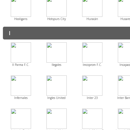
Hooligans
Hotspurs City
Huracán
Husare
I
Il Parma F.C.
Ilegales
Imcoprom F.C.
Incapac
Infernales
Ingles United
Inter 23
Inter Barr