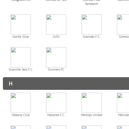
Sandwich
Gorilla Glue
Gr55
Granolas F.C.
Gremio 
Guerrilla Seca F.C
Gunners FC
H
Habana Club
Halcones F.C.
Hechopi United
Hércules