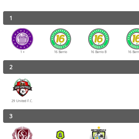
1
1 +
16 Barrio
16 Barrio B
16 Barr
2
29 United F.C.
3