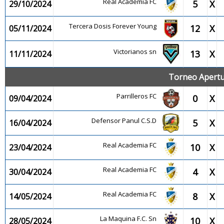
Real Academia FC
5
X
29/10/2024
Tercera Dosis Forever Young
12
X
05/11/2024
Victorianos sn
13
X
11/11/2024
Torneo Apertu
Parrilleros FC
0
X
09/04/2024
Defensor Panul C.S.D
5
X
16/04/2024
Real Academia FC
10
X
23/04/2024
Real Academia FC
4
X
30/04/2024
Real Academia FC
8
X
14/05/2024
La Maquina F.C. Sn
10
X
28/05/2024