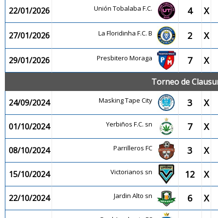
Unión Tobalaba F.C.
4
X
22/01/2026
La Floridinha F.C. B
2
X
27/01/2026
Presbitero Moraga
7
X
29/01/2026
Torneo de Clausur
Masking Tape City
3
X
24/09/2024
Yerbiños F.C. sn
7
X
01/10/2024
Parrilleros FC
3
X
08/10/2024
Victorianos sn
12
X
15/10/2024
Jardin Alto sn
6
X
22/10/2024