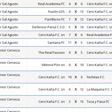
r Sal Agusto
Real Academia FC
4
X
6
Cero Kaña F.C. s
r Sal Agusto
Fusión LDS
4
X
13
Cero Kaña F.C. s
r Sal Agusto
Parrilleros FC
1
X
12
Cero Kaña F.C. s
r Sal Agusto
Defensor Panul C.S.D
5
X
10
Cero Kaña F.C. s
r Sal Agusto
Cero Kaña F.C. sn
7
X
6
Real Academia F
r Sal Agusto
Santana FC
11
X
5
Cero Kaña F.C. s
nior Cerveza
The Real Passion
9
X
5
Cero Kaña F.C. s
nior Cerveza
Viktoria Plzn sn
9
X
10
Cero Kaña F.C. s
nior Cerveza
Cero Kaña F.C. sn
10
X
6
Fechitas F.C.
nior Cerveza
Cero Kaña F.C. sn
6
X
12
La Maquina F.C. 
nior Cerveza
Cero Kaña F.C. sn
3
X
13
Toca y Pasa FC
nior Cerveza