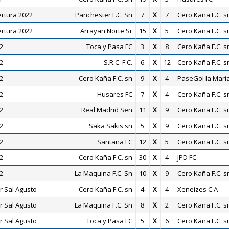
ertura 2022
Panchester F.C. Sn
7
X
7
Cero Kaña F.C. s
ertura 2022
Arrayan Norte Sr
15
X
5
Cero Kaña F.C. s
2
Toca y Pasa FC
3
X
8
Cero Kaña F.C. s
2
S.R.C. F.C.
6
X
12
Cero Kaña F.C. s
2
Cero Kaña F.C. sn
9
X
4
PaseGol la Mari
2
Husares FC
7
X
4
Cero Kaña F.C. s
2
Real Madrid Sen
11
X
9
Cero Kaña F.C. s
2
Saka Sakis sn
5
X
9
Cero Kaña F.C. s
2
Santana FC
12
X
5
Cero Kaña F.C. s
2
Cero Kaña F.C. sn
30
X
4
JPD FC
2
La Maquina F.C. Sn
10
X
9
Cero Kaña F.C. s
r Sal Agusto
Cero Kaña F.C. sn
4
X
4
Xeneizes C.A
r Sal Agusto
La Maquina F.C. Sn
8
X
2
Cero Kaña F.C. s
r Sal Agusto
Toca y Pasa FC
5
X
6
Cero Kaña F.C. s