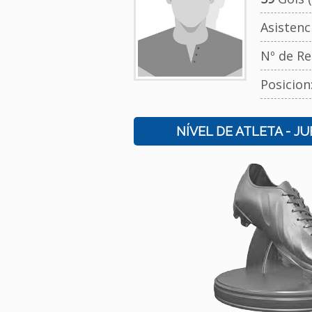
Asistenc
Nº de Re
Posicion
NÍVEL DE ATLETA - J