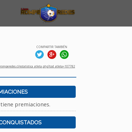
COMPARTIR TAMBIÉN
omperedes.cl/estatistica_atleta.php?cod_atleta=107782
MIACIONES
 tiene premiaciones.
 CONQUISTADOS