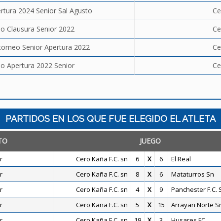
rtura 2024 Senior Sal Agusto
Ce
o Clausura Senior 2022
Ce
 torneo Senior Apertura 2022
Ce
o Apertura 2022 Senior
Ce
PARTIDOS EN LOS QUE FUE ELEGIDO EL ATLETA
TO
JUEGO
r
Cero Kaña F.C. sn
6
X
6
El Real
r
Cero Kaña F.C. sn
8
X
6
Mataturros Sn
r
Cero Kaña F.C. sn
4
X
9
Panchester F.C. 
r
Cero Kaña F.C. sn
5
X
15
Arrayan Norte S
r
Cero Kaña F.C. sn
19
X
3
Husares FC