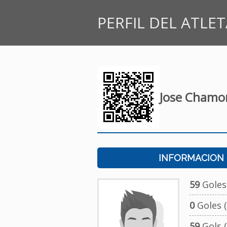
PERFIL DEL ATLET
Jose Chamo
INFORMACION
59
Goless
0
Goles 
59
Gols (