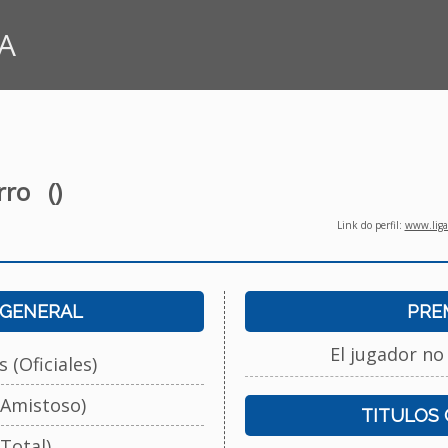
A
rro
()
Link do perfil:
www.ligar
 GENERAL
PRE
El jugador no
 (Oficiales)
(Amistoso)
TITULOS
Total)