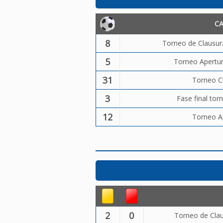
C
8
Torneo de Clausura
5
Torneo Apertur
31
Torneo C
3
Fase final tor
12
Torneo A
2
0
Torneo de Clau